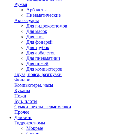
Ружья
Арбалеты
Пневматические
Аксессуары
Для гидрокостюмов
Для масок
Для ласт
Для фонарей
Для трубок
Для арбалетов
Для пневматики
Для ножей
Для компьютеров
Груза, пояса, разгрузки
Фонари
Компьютеры, часы
Куканы
Ножи
Буи, плоты
Сумки, чехлы, гермомешки
Прочее
Дайвинг
Гидрокостюмы
Мокрые
Сухие