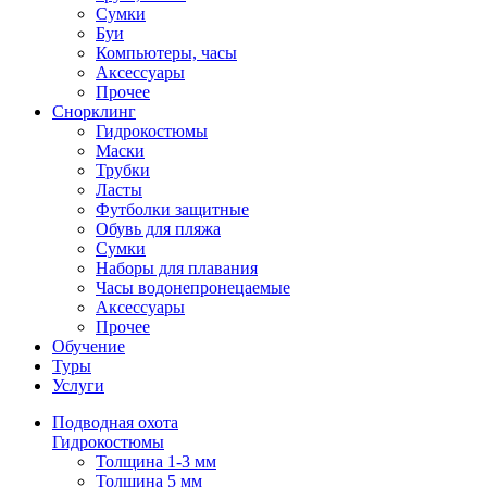
Сумки
Буи
Компьютеры, часы
Аксессуары
Прочее
Снорклинг
Гидрокостюмы
Маски
Трубки
Ласты
Футболки защитные
Обувь для пляжа
Сумки
Наборы для плавания
Часы водонепронецаемые
Аксессуары
Прочее
Обучение
Туры
Услуги
Подводная охота
Гидрокостюмы
Толщина 1-3 мм
Толщина 5 мм