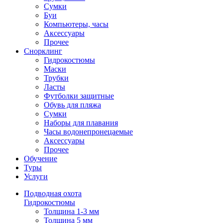
Сумки
Буи
Компьютеры, часы
Аксессуары
Прочее
Снорклинг
Гидрокостюмы
Маски
Трубки
Ласты
Футболки защитные
Обувь для пляжа
Сумки
Наборы для плавания
Часы водонепронецаемые
Аксессуары
Прочее
Обучение
Туры
Услуги
Подводная охота
Гидрокостюмы
Толщина 1-3 мм
Толщина 5 мм