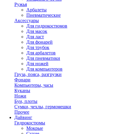
Ружья
Арбалеты
Пневматические
Аксессуары
Для гидрокостюмов
Для масок
Для ласт
Для фонарей
Для трубок
Для арбалетов
Для пневматики
Для ножей
Для компьютеров
Груза, пояса, разгрузки
Фонари
Компьютеры, часы
Куканы
Ножи
Буи, плоты
Сумки, чехлы, гермомешки
Прочее
Дайвинг
Гидрокостюмы
Мокрые
Сухие