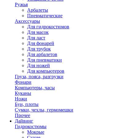
Ружья
Арбалеты
Пневматические
Аксессуары
Для гидрокостюмов
Для масок
Для ласт
Для фонарей
Для трубок
Для арбалетов
Для пневматики
Для ножей
Для компьютеров
Груза, пояса, разгрузки
Фонари
Компьютеры, часы
Куканы
Ножи
Буи, плоты
Сумки, чехлы, гермомешки
Прочее
Дайвинг
Гидрокостюмы
Мокрые
Сухие