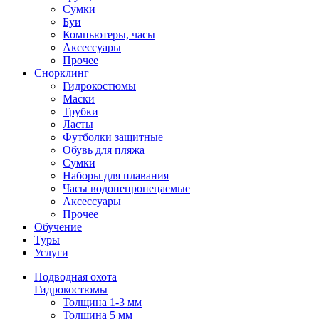
Сумки
Буи
Компьютеры, часы
Аксессуары
Прочее
Снорклинг
Гидрокостюмы
Маски
Трубки
Ласты
Футболки защитные
Обувь для пляжа
Сумки
Наборы для плавания
Часы водонепронецаемые
Аксессуары
Прочее
Обучение
Туры
Услуги
Подводная охота
Гидрокостюмы
Толщина 1-3 мм
Толщина 5 мм