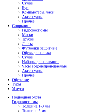
Сумки
Буи
Компьютеры, часы
Аксессуары
Прочее
Снорклинг
Гидрокостюмы
Маски
Трубки
Ласты
Футболки защитные
Обувь для пляжа
Сумки
Наборы для плавания
Часы водонепронецаемые
Аксессуары
Прочее
Обучение
Туры
Услуги
Подводная охота
Гидрокостюмы
Толщина 1-3 мм
Толщина 5 мм