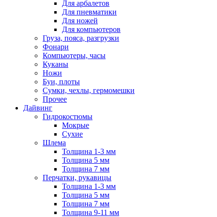
Для арбалетов
Для пневматики
Для ножей
Для компьютеров
Груза, пояса, разгрузки
Фонари
Компьютеры, часы
Куканы
Ножи
Буи, плоты
Сумки, чехлы, гермомешки
Прочее
Дайвинг
Гидрокостюмы
Мокрые
Сухие
Шлема
Толщина 1-3 мм
Толщина 5 мм
Толщина 7 мм
Перчатки, рукавицы
Толщина 1-3 мм
Толщина 5 мм
Толщина 7 мм
Толщина 9-11 мм