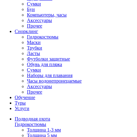
Сумки
Буи
Компьютеры, часы
Аксессуары
Прочее
Снорклинг
Гидрокостюмы
Маски
Трубки
Ласты
Футболки защитные
Обувь для пляжа
Сумки
Наборы для плавания
Часы водонепронецаемые
Аксессуары
Прочее
Обучение
Туры
Услуги
Подводная охота
Гидрокостюмы
Толщина 1-3 мм
Толщина 5 мм