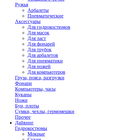
Ружья
Арбалеты
Пневматические
Аксессуары
Для гидрокостюмов
Для масок
Для ласт
Для фонарей
Для трубок
Для арбалетов
Для пневматики
Для ножей
Для компьютеров
Груза, пояса, разгрузки
Фонари
Компьютеры, часы
Куканы
Ножи
Буи, плоты
Сумки, чехлы, гермомешки
Прочее
Дайвинг
Гидрокостюмы
Мокрые
Сухие