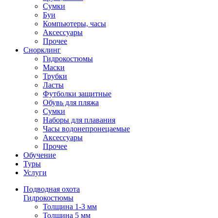
Сумки
Буи
Компьютеры, часы
Аксессуары
Прочее
Снорклинг
Гидрокостюмы
Маски
Трубки
Ласты
Футболки защитные
Обувь для пляжа
Сумки
Наборы для плавания
Часы водонепронецаемые
Аксессуары
Прочее
Обучение
Туры
Услуги
Подводная охота
Гидрокостюмы
Толщина 1-3 мм
Толщина 5 мм