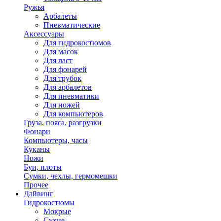
Ружья
Арбалеты
Пневматические
Аксессуары
Для гидрокостюмов
Для масок
Для ласт
Для фонарей
Для трубок
Для арбалетов
Для пневматики
Для ножей
Для компьютеров
Груза, пояса, разгрузки
Фонари
Компьютеры, часы
Куканы
Ножи
Буи, плоты
Сумки, чехлы, гермомешки
Прочее
Дайвинг
Гидрокостюмы
Мокрые
Сухие