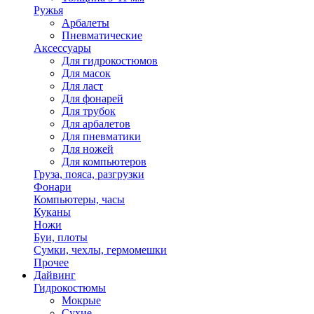
Ружья
Арбалеты
Пневматические
Аксессуары
Для гидрокостюмов
Для масок
Для ласт
Для фонарей
Для трубок
Для арбалетов
Для пневматики
Для ножей
Для компьютеров
Груза, пояса, разгрузки
Фонари
Компьютеры, часы
Куканы
Ножи
Буи, плоты
Сумки, чехлы, гермомешки
Прочее
Дайвинг
Гидрокостюмы
Мокрые
Сухие