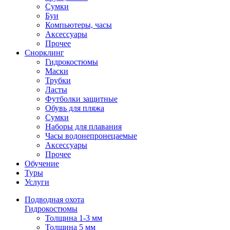
Сумки
Буи
Компьютеры, часы
Аксессуары
Прочее
Снорклинг
Гидрокостюмы
Маски
Трубки
Ласты
Футболки защитные
Обувь для пляжа
Сумки
Наборы для плавания
Часы водонепронецаемые
Аксессуары
Прочее
Обучение
Туры
Услуги
Подводная охота
Гидрокостюмы
Толщина 1-3 мм
Толщина 5 мм