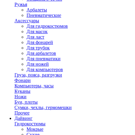
Ружья
Арбалеты
Пневматические
Аксессуары
Для гидрокостюмов
Для масок
Для ласт
Для фонарей
Для трубок
Для арбалетов
Для пневматики
Для ножей
Для компьютеров
Груза, пояса, разгрузки
Фонари
Компьютеры, часы
Куканы
Ножи
Буи, плоты
Сумки, чехлы, гермомешки
Прочее
Дайвинг
Гидрокостюмы
Мокрые
Сухие