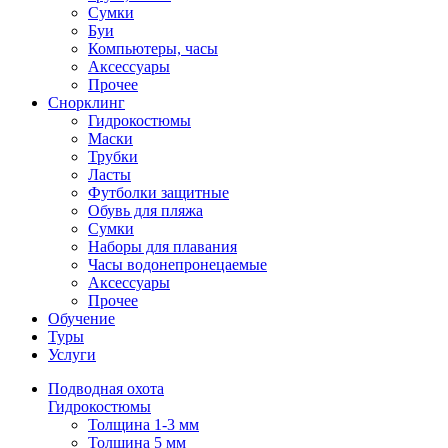
Сумки
Буи
Компьютеры, часы
Аксессуары
Прочее
Снорклинг
Гидрокостюмы
Маски
Трубки
Ласты
Футболки защитные
Обувь для пляжа
Сумки
Наборы для плавания
Часы водонепронецаемые
Аксессуары
Прочее
Обучение
Туры
Услуги
Подводная охота
Гидрокостюмы
Толщина 1-3 мм
Толщина 5 мм