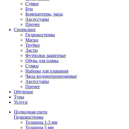
Сумки
Буи
Компьютеры, часы
Аксессуары
Прочее
Снорклинг
Гидрокостюмы
Маски
Трубки
Ласты
Футболки защитные
Обувь для пляжа
Сумки
Наборы для плавания
Часы водонепронецаемые
Аксессуары
Прочее
Обучение
Туры
Услуги
Подводная охота
Гидрокостюмы
Толщина 1-3 мм
Толщина 5 мм