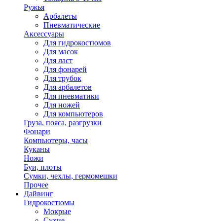
Ружья
Арбалеты
Пневматические
Аксессуары
Для гидрокостюмов
Для масок
Для ласт
Для фонарей
Для трубок
Для арбалетов
Для пневматики
Для ножей
Для компьютеров
Груза, пояса, разгрузки
Фонари
Компьютеры, часы
Куканы
Ножи
Буи, плоты
Сумки, чехлы, гермомешки
Прочее
Дайвинг
Гидрокостюмы
Мокрые
Сухие