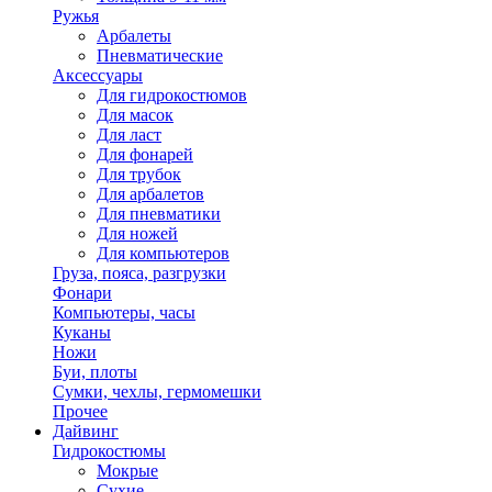
Ружья
Арбалеты
Пневматические
Аксессуары
Для гидрокостюмов
Для масок
Для ласт
Для фонарей
Для трубок
Для арбалетов
Для пневматики
Для ножей
Для компьютеров
Груза, пояса, разгрузки
Фонари
Компьютеры, часы
Куканы
Ножи
Буи, плоты
Сумки, чехлы, гермомешки
Прочее
Дайвинг
Гидрокостюмы
Мокрые
Сухие