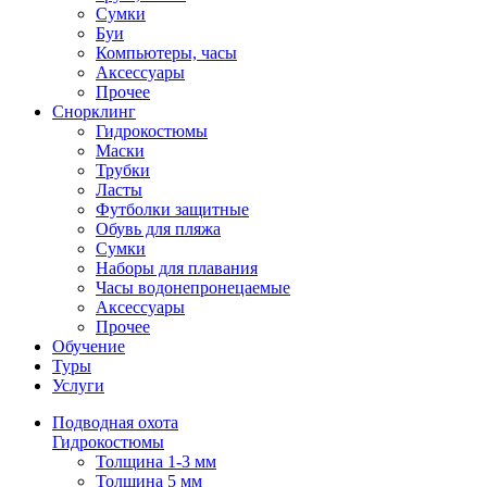
Сумки
Буи
Компьютеры, часы
Аксессуары
Прочее
Снорклинг
Гидрокостюмы
Маски
Трубки
Ласты
Футболки защитные
Обувь для пляжа
Сумки
Наборы для плавания
Часы водонепронецаемые
Аксессуары
Прочее
Обучение
Туры
Услуги
Подводная охота
Гидрокостюмы
Толщина 1-3 мм
Толщина 5 мм