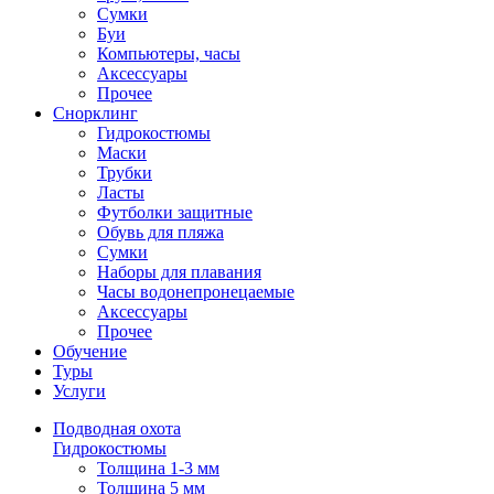
Сумки
Буи
Компьютеры, часы
Аксессуары
Прочее
Снорклинг
Гидрокостюмы
Маски
Трубки
Ласты
Футболки защитные
Обувь для пляжа
Сумки
Наборы для плавания
Часы водонепронецаемые
Аксессуары
Прочее
Обучение
Туры
Услуги
Подводная охота
Гидрокостюмы
Толщина 1-3 мм
Толщина 5 мм