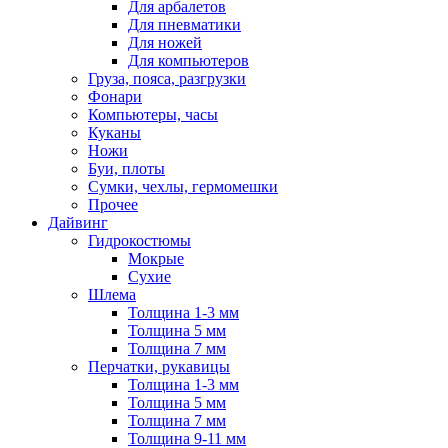
Для арбалетов
Для пневматики
Для ножей
Для компьютеров
Груза, пояса, разгрузки
Фонари
Компьютеры, часы
Куканы
Ножи
Буи, плоты
Сумки, чехлы, гермомешки
Прочее
Дайвинг
Гидрокостюмы
Мокрые
Сухие
Шлема
Толщина 1-3 мм
Толщина 5 мм
Толщина 7 мм
Перчатки, рукавицы
Толщина 1-3 мм
Толщина 5 мм
Толщина 7 мм
Толщина 9-11 мм