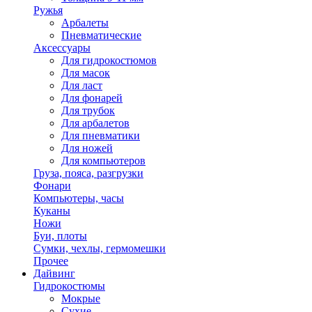
Ружья
Арбалеты
Пневматические
Аксессуары
Для гидрокостюмов
Для масок
Для ласт
Для фонарей
Для трубок
Для арбалетов
Для пневматики
Для ножей
Для компьютеров
Груза, пояса, разгрузки
Фонари
Компьютеры, часы
Куканы
Ножи
Буи, плоты
Сумки, чехлы, гермомешки
Прочее
Дайвинг
Гидрокостюмы
Мокрые
Сухие