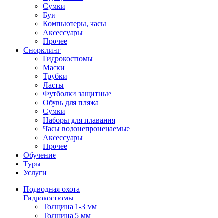
Сумки
Буи
Компьютеры, часы
Аксессуары
Прочее
Снорклинг
Гидрокостюмы
Маски
Трубки
Ласты
Футболки защитные
Обувь для пляжа
Сумки
Наборы для плавания
Часы водонепронецаемые
Аксессуары
Прочее
Обучение
Туры
Услуги
Подводная охота
Гидрокостюмы
Толщина 1-3 мм
Толщина 5 мм