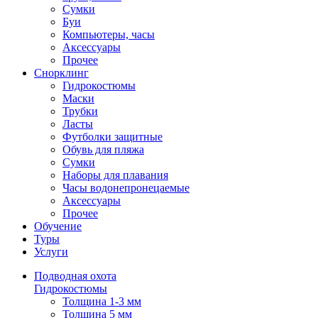
Сумки
Буи
Компьютеры, часы
Аксессуары
Прочее
Снорклинг
Гидрокостюмы
Маски
Трубки
Ласты
Футболки защитные
Обувь для пляжа
Сумки
Наборы для плавания
Часы водонепронецаемые
Аксессуары
Прочее
Обучение
Туры
Услуги
Подводная охота
Гидрокостюмы
Толщина 1-3 мм
Толщина 5 мм