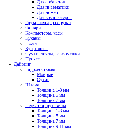
Для арбалетов
Для пневматики
Для ножей
Для компьютеров
Груза, пояса, разгрузки
Фонари
Компьютеры, часы
Куканы
Ножи
Буи, плоты
Сумки, чехлы, гермомешки
Прочее
Дайвинг
Гидрокостюмы
Мокрые
Сухие
Шлема
Толщина 1-3 мм
Толщина 5 мм
Толщина 7 мм
Перчатки, рукавицы
Толщина 1-3 мм
Толщина 5 мм
Толщина 7 мм
Толщина 9-11 мм