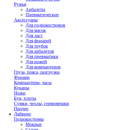
Ружья
Арбалеты
Пневматические
Аксессуары
Для гидрокостюмов
Для масок
Для ласт
Для фонарей
Для трубок
Для арбалетов
Для пневматики
Для ножей
Для компьютеров
Груза, пояса, разгрузки
Фонари
Компьютеры, часы
Куканы
Ножи
Буи, плоты
Сумки, чехлы, гермомешки
Прочее
Дайвинг
Гидрокостюмы
Мокрые
Сухие