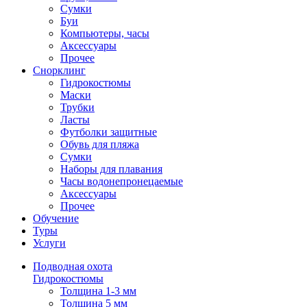
Сумки
Буи
Компьютеры, часы
Аксессуары
Прочее
Снорклинг
Гидрокостюмы
Маски
Трубки
Ласты
Футболки защитные
Обувь для пляжа
Сумки
Наборы для плавания
Часы водонепронецаемые
Аксессуары
Прочее
Обучение
Туры
Услуги
Подводная охота
Гидрокостюмы
Толщина 1-3 мм
Толщина 5 мм