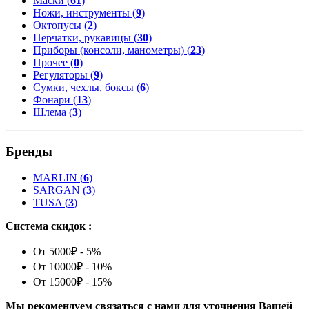
Маски (
61
)
Ножи, инструменты (
9
)
Октопусы (
2
)
Перчатки, рукавицы (
30
)
Приборы (консоли, манометры) (
23
)
Прочее (
0
)
Регуляторы (
9
)
Сумки, чехлы, боксы (
6
)
Фонари (
13
)
Шлема (
3
)
Бренды
MARLIN
(
6
)
SARGAN
(
3
)
TUSA
(
3
)
Система скидок :
От 5000₽ - 5%
От 10000₽ - 10%
От 15000₽ - 15%
Мы рекомендуем связаться с нами для уточнения Вашей