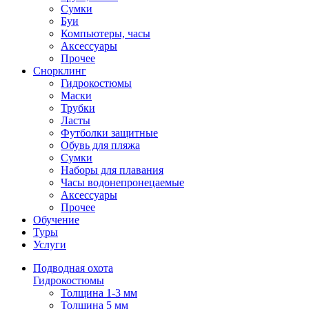
Сумки
Буи
Компьютеры, часы
Аксессуары
Прочее
Снорклинг
Гидрокостюмы
Маски
Трубки
Ласты
Футболки защитные
Обувь для пляжа
Сумки
Наборы для плавания
Часы водонепронецаемые
Аксессуары
Прочее
Обучение
Туры
Услуги
Подводная охота
Гидрокостюмы
Толщина 1-3 мм
Толщина 5 мм