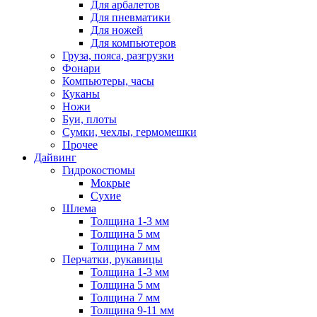
Для арбалетов
Для пневматики
Для ножей
Для компьютеров
Груза, пояса, разгрузки
Фонари
Компьютеры, часы
Куканы
Ножи
Буи, плоты
Сумки, чехлы, гермомешки
Прочее
Дайвинг
Гидрокостюмы
Мокрые
Сухие
Шлема
Толщина 1-3 мм
Толщина 5 мм
Толщина 7 мм
Перчатки, рукавицы
Толщина 1-3 мм
Толщина 5 мм
Толщина 7 мм
Толщина 9-11 мм