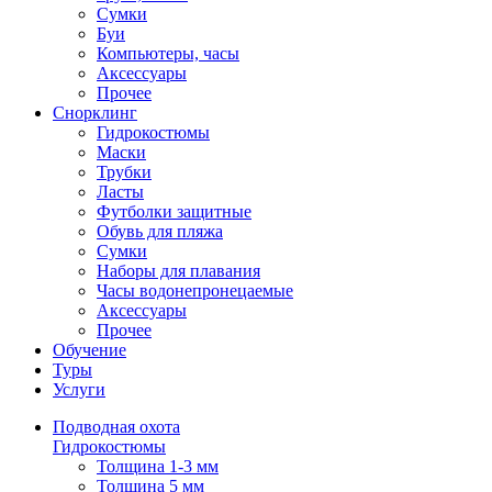
Сумки
Буи
Компьютеры, часы
Аксессуары
Прочее
Снорклинг
Гидрокостюмы
Маски
Трубки
Ласты
Футболки защитные
Обувь для пляжа
Сумки
Наборы для плавания
Часы водонепронецаемые
Аксессуары
Прочее
Обучение
Туры
Услуги
Подводная охота
Гидрокостюмы
Толщина 1-3 мм
Толщина 5 мм