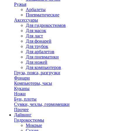
Ружья
Арбалеты
Пневматические
Аксессуары
Для гидрокостюмов
Для масок
Для ласт
Для фонарей
Для трубок
Для арбалетов
Для пневматики
Для ножей
Для компьютеров
Груза, пояса, разгрузки
Фонари
Компьютеры, часы
Куканы
Ножи
Буи, плоты
Сумки, чехлы, гермомешки
Прочее
Дайвинг
Гидрокостюмы
Мокрые
Сухие