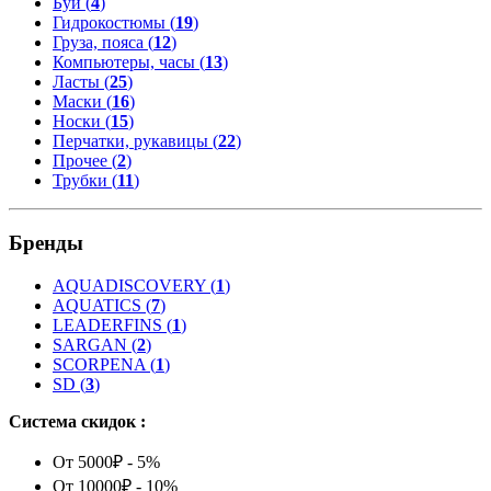
Буи (
4
)
Гидрокостюмы (
19
)
Груза, пояса (
12
)
Компьютеры, часы (
13
)
Ласты (
25
)
Маски (
16
)
Носки (
15
)
Перчатки, рукавицы (
22
)
Прочее (
2
)
Трубки (
11
)
Бренды
AQUADISCOVERY
(
1
)
AQUATICS
(
7
)
LEADERFINS
(
1
)
SARGAN
(
2
)
SCORPENA
(
1
)
SD
(
3
)
Система скидок :
От 5000₽ - 5%
От 10000₽ - 10%