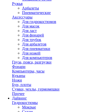
Ружья
Арбалеты
Пневматические
Аксессуары
Для гидрокостюмов
Для масок
Для ласт
Для фонарей
Для трубок
Для арбалетов
Для пневматики
Для ножей
Для компьютеров
Груза, пояса, разгрузки
Фонари
Компьютеры, часы
Куканы
Ножи
Буи, плоты
Сумки, чехлы, гермомешки
Прочее
Дайвинг
Гидрокостюмы
Мокрые
Сухие