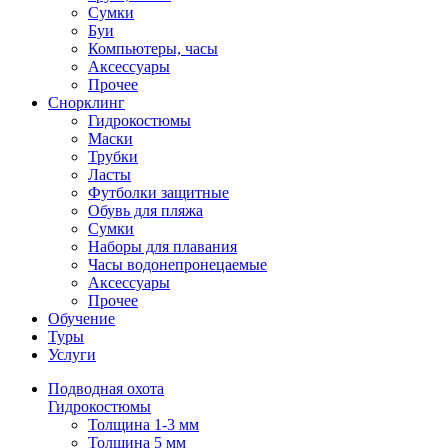
Сумки
Буи
Компьютеры, часы
Аксессуары
Прочее
Снорклинг
Гидрокостюмы
Маски
Трубки
Ласты
Футболки защитные
Обувь для пляжа
Сумки
Наборы для плавания
Часы водонепронецаемые
Аксессуары
Прочее
Обучение
Туры
Услуги
Подводная охота
Гидрокостюмы
Толщина 1-3 мм
Толщина 5 мм