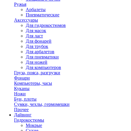
Ружья
Арбалеты
Пневматические
Аксессуары
Для гидрокостюмов
Для масок
Для ласт
Для фонарей
Для трубок
Для арбалетов
Для пневматики
Для ножей
Для компьютеров
Груза, пояса, разгрузки
Фонари
Компьютеры, часы
Куканы
Ножи
Буи, плоты
Сумки, чехлы, гермомешки
Прочее
Дайвинг
Гидрокостюмы
Мокрые
Сухие