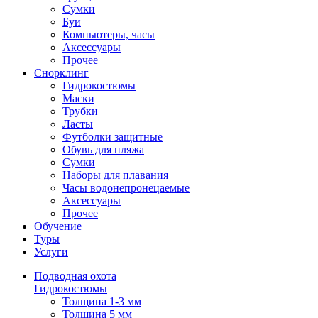
Сумки
Буи
Компьютеры, часы
Аксессуары
Прочее
Снорклинг
Гидрокостюмы
Маски
Трубки
Ласты
Футболки защитные
Обувь для пляжа
Сумки
Наборы для плавания
Часы водонепронецаемые
Аксессуары
Прочее
Обучение
Туры
Услуги
Подводная охота
Гидрокостюмы
Толщина 1-3 мм
Толщина 5 мм