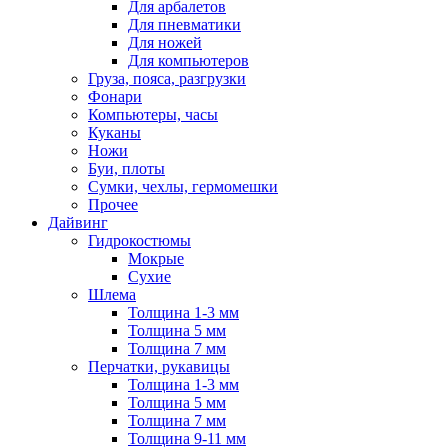
Для арбалетов
Для пневматики
Для ножей
Для компьютеров
Груза, пояса, разгрузки
Фонари
Компьютеры, часы
Куканы
Ножи
Буи, плоты
Сумки, чехлы, гермомешки
Прочее
Дайвинг
Гидрокостюмы
Мокрые
Сухие
Шлема
Толщина 1-3 мм
Толщина 5 мм
Толщина 7 мм
Перчатки, рукавицы
Толщина 1-3 мм
Толщина 5 мм
Толщина 7 мм
Толщина 9-11 мм