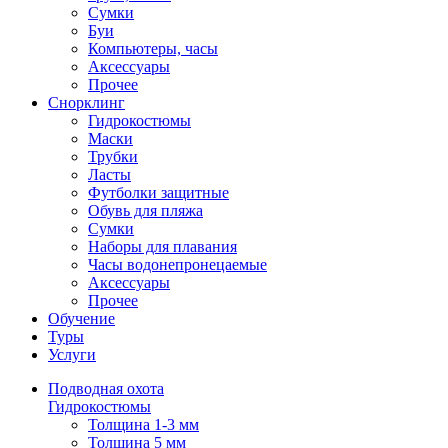
Сумки
Буи
Компьютеры, часы
Аксессуары
Прочее
Снорклинг
Гидрокостюмы
Маски
Трубки
Ласты
Футболки защитные
Обувь для пляжа
Сумки
Наборы для плавания
Часы водонепронецаемые
Аксессуары
Прочее
Обучение
Туры
Услуги
Подводная охота
Гидрокостюмы
Толщина 1-3 мм
Толщина 5 мм