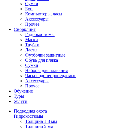
Сумки
Буи
Компьютеры, часы
Аксессуары
Прочее
Снорклинг
Гидрокостюмы
Маски
Трубки
Ласты
Футболки защитные
Обувь для пляжа
Сумки
Наборы для плавания
Часы водонепронецаемые
Аксессуары
Прочее
Обучение
Туры
Услуги
Подводная охота
Гидрокостюмы
Толщина 1-3 мм
Толщина 5 мм