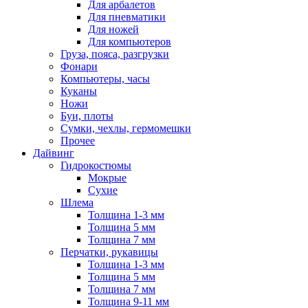
Для арбалетов
Для пневматики
Для ножей
Для компьютеров
Груза, пояса, разгрузки
Фонари
Компьютеры, часы
Куканы
Ножи
Буи, плоты
Сумки, чехлы, гермомешки
Прочее
Дайвинг
Гидрокостюмы
Мокрые
Сухие
Шлема
Толщина 1-3 мм
Толщина 5 мм
Толщина 7 мм
Перчатки, рукавицы
Толщина 1-3 мм
Толщина 5 мм
Толщина 7 мм
Толщина 9-11 мм