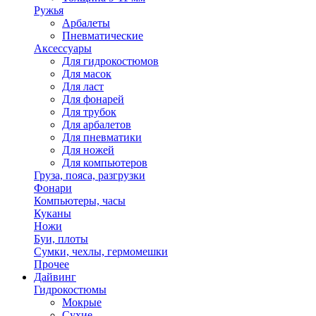
Ружья
Арбалеты
Пневматические
Аксессуары
Для гидрокостюмов
Для масок
Для ласт
Для фонарей
Для трубок
Для арбалетов
Для пневматики
Для ножей
Для компьютеров
Груза, пояса, разгрузки
Фонари
Компьютеры, часы
Куканы
Ножи
Буи, плоты
Сумки, чехлы, гермомешки
Прочее
Дайвинг
Гидрокостюмы
Мокрые
Сухие