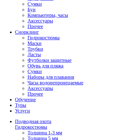
Сумки
Буи
Компьютеры, часы
Аксессуары
Прочее
Снорклинг
Гидрокостюмы
Маски
Трубки
Ласты
Футболки защитные
Обувь для пляжа
Сумки
Наборы для плавания
Часы водонепронецаемые
Аксессуары
Прочее
Обучение
Туры
Услуги
Подводная охота
Гидрокостюмы
Толщина 1-3 мм
Толщина 5 мм