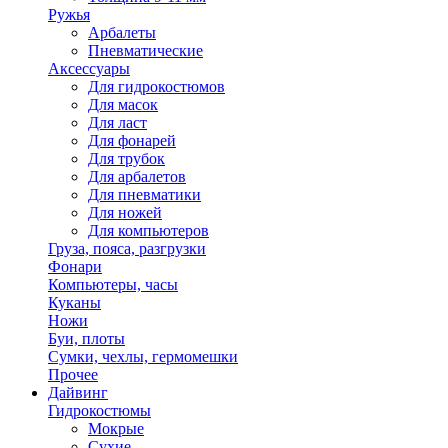
Ружья
Арбалеты
Пневматические
Аксессуары
Для гидрокостюмов
Для масок
Для ласт
Для фонарей
Для трубок
Для арбалетов
Для пневматики
Для ножей
Для компьютеров
Груза, пояса, разгрузки
Фонари
Компьютеры, часы
Куканы
Ножи
Буи, плоты
Сумки, чехлы, гермомешки
Прочее
Дайвинг
Гидрокостюмы
Мокрые
Сухие