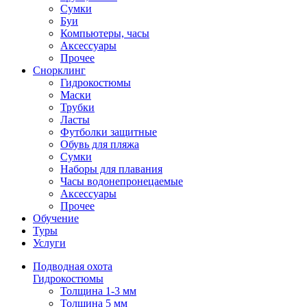
Сумки
Буи
Компьютеры, часы
Аксессуары
Прочее
Снорклинг
Гидрокостюмы
Маски
Трубки
Ласты
Футболки защитные
Обувь для пляжа
Сумки
Наборы для плавания
Часы водонепронецаемые
Аксессуары
Прочее
Обучение
Туры
Услуги
Подводная охота
Гидрокостюмы
Толщина 1-3 мм
Толщина 5 мм