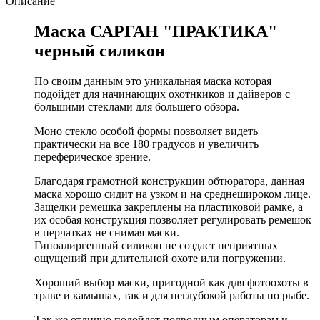
Описание
Маска САРГАН "ПРАКТИКА"
черный силикон
По своим данным это уникальная маска которая
подойдет для начинающих охотнкиков и дайверов с
большими стеклами для большего обзора.
Моно стекло особой формы позволяет видеть
практически на все 180 градусов и увеличить
переферическое зрение.
Благодаря грамотной конструкции обтюратора, данная
маска хорошо сидит на узком и на среднешироком лице.
Защелки ремешка закреплены на пластиковой рамке, а
их особая конструкция позволяет регулировать ремешок
в перчатках не снимая маски.
Гипоалиргенный силикон не создаст неприятных
ощущений при длительной охоте или погружении.
Хороший выбор маски, пригодной как для фотоохоты в
траве и камышах, так и для неглубокой работы по рыбе.
Так же отлично подойдет подводным операторам и