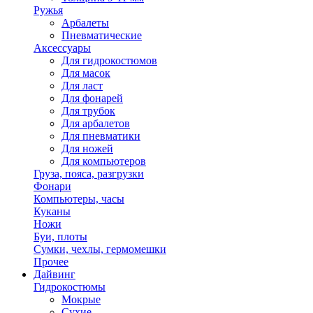
Ружья
Арбалеты
Пневматические
Аксессуары
Для гидрокостюмов
Для масок
Для ласт
Для фонарей
Для трубок
Для арбалетов
Для пневматики
Для ножей
Для компьютеров
Груза, пояса, разгрузки
Фонари
Компьютеры, часы
Куканы
Ножи
Буи, плоты
Сумки, чехлы, гермомешки
Прочее
Дайвинг
Гидрокостюмы
Мокрые
Сухие