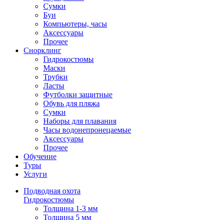
Сумки
Буи
Компьютеры, часы
Аксессуары
Прочее
Снорклинг
Гидрокостюмы
Маски
Трубки
Ласты
Футболки защитные
Обувь для пляжа
Сумки
Наборы для плавания
Часы водонепронецаемые
Аксессуары
Прочее
Обучение
Туры
Услуги
Подводная охота
Гидрокостюмы
Толщина 1-3 мм
Толщина 5 мм