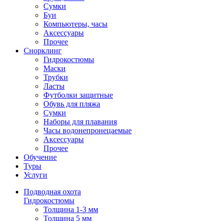
Сумки
Буи
Компьютеры, часы
Аксессуары
Прочее
Снорклинг
Гидрокостюмы
Маски
Трубки
Ласты
Футболки защитные
Обувь для пляжа
Сумки
Наборы для плавания
Часы водонепронецаемые
Аксессуары
Прочее
Обучение
Туры
Услуги
Подводная охота
Гидрокостюмы
Толщина 1-3 мм
Толщина 5 мм