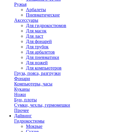
Ружья
Арбалеты
Пневматические
Аксессуары
Для гидрокостюмов
Для масок
Для ласт
Для фонарей
Для трубок
Для арбалетов
Для пневматики
Для ножей
Для компьютеров
Груза, пояса, разгрузки
Фонари
Компьютеры, часы
Куканы
Ножи
Буи, плоты
Сумки, чехлы, гермомешки
Прочее
Дайвинг
Гидрокостюмы
Мокрые
Сухие