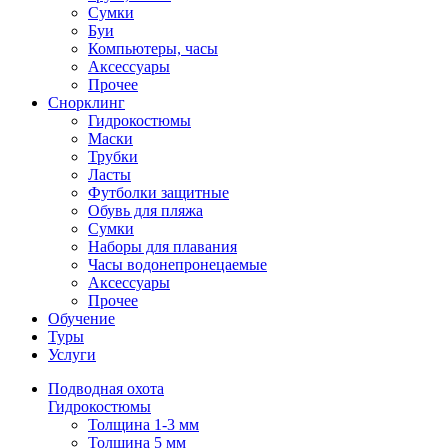
Сумки
Буи
Компьютеры, часы
Аксессуары
Прочее
Снорклинг
Гидрокостюмы
Маски
Трубки
Ласты
Футболки защитные
Обувь для пляжа
Сумки
Наборы для плавания
Часы водонепронецаемые
Аксессуары
Прочее
Обучение
Туры
Услуги
Подводная охота
Гидрокостюмы
Толщина 1-3 мм
Толщина 5 мм