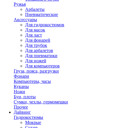
Ружья
Арбалеты
Пневматические
Аксессуары
Для гидрокостюмов
Для масок
Для ласт
Для фонарей
Для трубок
Для арбалетов
Для пневматики
Для ножей
Для компьютеров
Груза, пояса, разгрузки
Фонари
Компьютеры, часы
Куканы
Ножи
Буи, плоты
Сумки, чехлы, гермомешки
Прочее
Дайвинг
Гидрокостюмы
Мокрые
Сухие