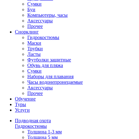
Сумки
Буи
Компьютеры, часы
Аксессуары
Прочее
Снорклинг
Гидрокостюмы
Маски
Трубки
Ласты
Футболки защитные
Обувь для пляжа
Сумки
Наборы для плавания
Часы водонепронецаемые
Аксессуары
Прочее
Обучение
Туры
Услуги
Подводная охота
Гидрокостюмы
Толщина 1-3 мм
Толщина 5 мм