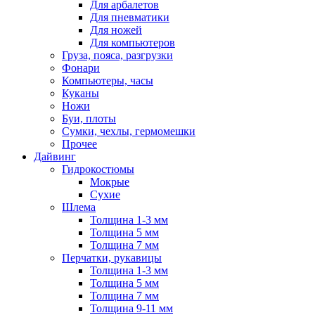
Для арбалетов
Для пневматики
Для ножей
Для компьютеров
Груза, пояса, разгрузки
Фонари
Компьютеры, часы
Куканы
Ножи
Буи, плоты
Сумки, чехлы, гермомешки
Прочее
Дайвинг
Гидрокостюмы
Мокрые
Сухие
Шлема
Толщина 1-3 мм
Толщина 5 мм
Толщина 7 мм
Перчатки, рукавицы
Толщина 1-3 мм
Толщина 5 мм
Толщина 7 мм
Толщина 9-11 мм