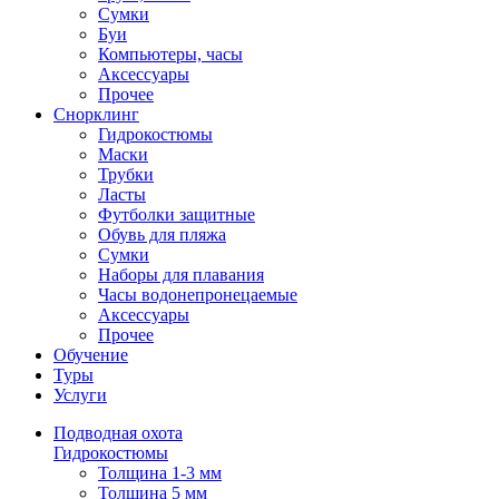
Сумки
Буи
Компьютеры, часы
Аксессуары
Прочее
Снорклинг
Гидрокостюмы
Маски
Трубки
Ласты
Футболки защитные
Обувь для пляжа
Сумки
Наборы для плавания
Часы водонепронецаемые
Аксессуары
Прочее
Обучение
Туры
Услуги
Подводная охота
Гидрокостюмы
Толщина 1-3 мм
Толщина 5 мм