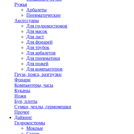
Ружья
Арбалеты
Пневматические
Аксессуары
Для гидрокостюмов
Для масок
Для ласт
Для фонарей
Для трубок
Для арбалетов
Для пневматики
Для ножей
Для компьютеров
Груза, пояса, разгрузки
Фонари
Компьютеры, часы
Куканы
Ножи
Буи, плоты
Сумки, чехлы, гермомешки
Прочее
Дайвинг
Гидрокостюмы
Мокрые
Сухие