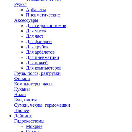
Ружья
Арбалеты
Пневматические
Аксессуары
Для гидрокостюмов
Для масок
Для ласт
Для фонарей
Для трубок
Для арбалетов
Для пневматики
Для ножей
Для компьютеров
Груза, пояса, разгрузки
Фонари
Компьютеры, часы
Куканы
Ножи
Буи, плоты
Сумки, чехлы, гермомешки
Прочее
Дайвинг
Гидрокостюмы
Мокрые
Сухие