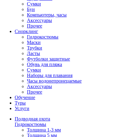
Сумки
Буи
Компьютеры, часы
Аксессуары
Прочее
Снорклинг
Гидрокостюмы
Маски
Трубки
Ласты
Футболки защитные
Обувь для пляжа
Сумки
Наборы для плавания
Часы водонепронецаемые
Аксессуары
Прочее
Обучение
Туры
Услуги
Подводная охота
Гидрокостюмы
Толщина 1-3 мм
Толщина 5 мм