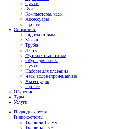
Сумки
Буи
Компьютеры, часы
Аксессуары
Прочее
Снорклинг
Гидрокостюмы
Маски
Трубки
Ласты
Футболки защитные
Обувь для пляжа
Сумки
Наборы для плавания
Часы водонепронецаемые
Аксессуары
Прочее
Обучение
Туры
Услуги
Подводная охота
Гидрокостюмы
Толщина 1-3 мм
Толщина 5 мм