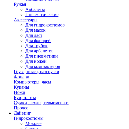
Ружья
Арбалеты
Пневматические
Аксессуары
Для гидрокостюмов
Для масок
Для ласт
Для фонарей
Для трубок
Для арбалетов
Для пневматики
Для ножей
Для компьютеров
Груза, пояса, разгрузки
Фонари
Компьютеры, часы
Куканы
Ножи
Буи, плоты
Сумки, чехлы, гермомешки
Прочее
Дайвинг
Гидрокостюмы
Мокрые
Сухие