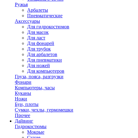
Ружья
Арбалеты
Пневматические
Аксессуары
Для гидрокостюмов
Для масок
Для ласт
Для фонарей
Для трубок
Для арбалетов
Для пневматики
Для ножей
Для компьютеров
Груза, пояса, разгрузки
Фонари
Компьютеры, часы
Куканы
Ножи
Буи, плоты
Сумки, чехлы, гермомешки
Прочее
Дайвинг
Гидрокостюмы
Мокрые
Сухие