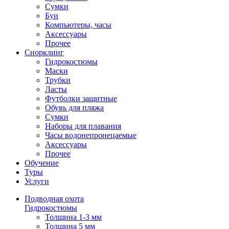
Сумки
Буи
Компьютеры, часы
Аксессуары
Прочее
Снорклинг
Гидрокостюмы
Маски
Трубки
Ласты
Футболки защитные
Обувь для пляжа
Сумки
Наборы для плавания
Часы водонепронецаемые
Аксессуары
Прочее
Обучение
Туры
Услуги
Подводная охота
Гидрокостюмы
Толщина 1-3 мм
Толщина 5 мм