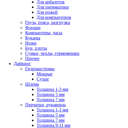
Для арбалетов
Для пневматики
Для ножей
Для компьютеров
Груза, пояса, разгрузки
Фонари
Компьютеры, часы
Куканы
Ножи
Буи, плоты
Сумки, чехлы, гермомешки
Прочее
Дайвинг
Гидрокостюмы
Мокрые
Сухие
Шлема
Толщина 1-3 мм
Толщина 5 мм
Толщина 7 мм
Перчатки, рукавицы
Толщина 1-3 мм
Толщина 5 мм
Толщина 7 мм
Толщина 9-11 мм