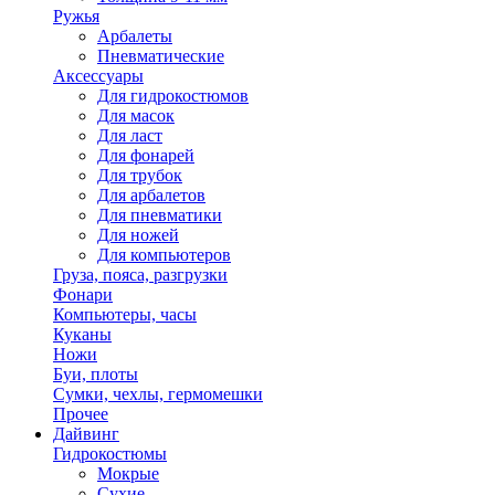
Ружья
Арбалеты
Пневматические
Аксессуары
Для гидрокостюмов
Для масок
Для ласт
Для фонарей
Для трубок
Для арбалетов
Для пневматики
Для ножей
Для компьютеров
Груза, пояса, разгрузки
Фонари
Компьютеры, часы
Куканы
Ножи
Буи, плоты
Сумки, чехлы, гермомешки
Прочее
Дайвинг
Гидрокостюмы
Мокрые
Сухие