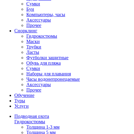
Сумки
Буи
Компьютеры, часы
Аксессуары
Прочее
Снорклинг
Гидрокостюмы
Маски
Трубки
Ласты
Футболки защитные
Обувь для пляжа
Сумки
Наборы для плавания
Часы водонепронецаемые
Аксессуары
Прочее
Обучение
Туры
Услуги
Подводная охота
Гидрокостюмы
Толщина 1-3 мм
Толщина 5 мм