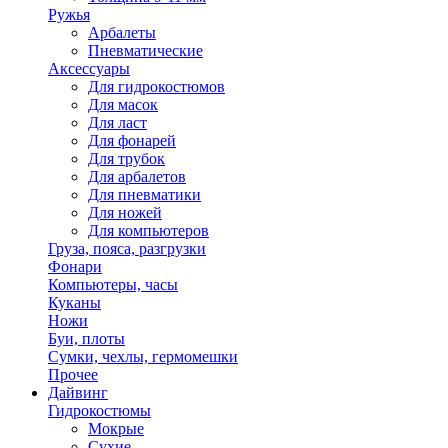
Ружья
Арбалеты
Пневматические
Аксессуары
Для гидрокостюмов
Для масок
Для ласт
Для фонарей
Для трубок
Для арбалетов
Для пневматики
Для ножей
Для компьютеров
Груза, пояса, разгрузки
Фонари
Компьютеры, часы
Куканы
Ножи
Буи, плоты
Сумки, чехлы, гермомешки
Прочее
Дайвинг
Гидрокостюмы
Мокрые
Сухие