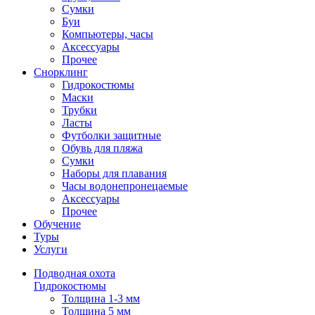
Сумки
Буи
Компьютеры, часы
Аксессуары
Прочее
Снорклинг
Гидрокостюмы
Маски
Трубки
Ласты
Футболки защитные
Обувь для пляжа
Сумки
Наборы для плавания
Часы водонепронецаемые
Аксессуары
Прочее
Обучение
Туры
Услуги
Подводная охота
Гидрокостюмы
Толщина 1-3 мм
Толщина 5 мм