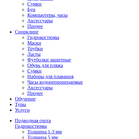
Сумки
Буи
Компьютеры, часы
Аксессуары
Прочее
Снорклинг
Гидрокостюмы
Маски
Трубки
Ласты
Футболки защитные
Обувь для пляжа
Сумки
Наборы для плавания
Часы водонепронецаемые
Аксессуары
Прочее
Обучение
Туры
Услуги
Подводная охота
Гидрокостюмы
Толщина 1-3 мм
Толщина 5 мм