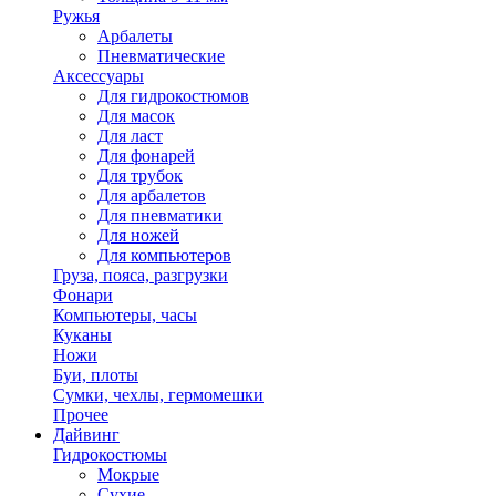
Ружья
Арбалеты
Пневматические
Аксессуары
Для гидрокостюмов
Для масок
Для ласт
Для фонарей
Для трубок
Для арбалетов
Для пневматики
Для ножей
Для компьютеров
Груза, пояса, разгрузки
Фонари
Компьютеры, часы
Куканы
Ножи
Буи, плоты
Сумки, чехлы, гермомешки
Прочее
Дайвинг
Гидрокостюмы
Мокрые
Сухие