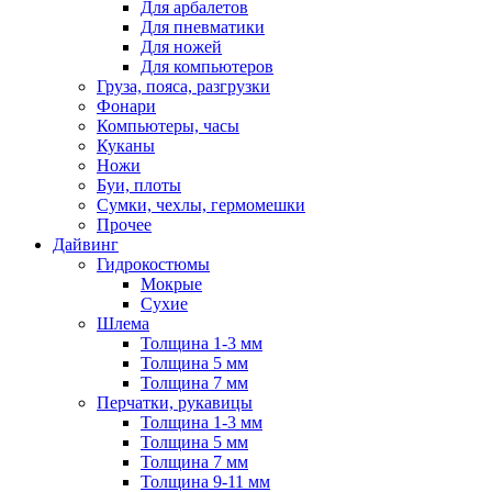
Для арбалетов
Для пневматики
Для ножей
Для компьютеров
Груза, пояса, разгрузки
Фонари
Компьютеры, часы
Куканы
Ножи
Буи, плоты
Сумки, чехлы, гермомешки
Прочее
Дайвинг
Гидрокостюмы
Мокрые
Сухие
Шлема
Толщина 1-3 мм
Толщина 5 мм
Толщина 7 мм
Перчатки, рукавицы
Толщина 1-3 мм
Толщина 5 мм
Толщина 7 мм
Толщина 9-11 мм