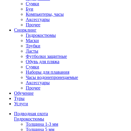
Сумки
Буи
Компьютеры, часы
Аксессуары
Прочее
Снорклинг
Гидрокостюмы
Маски
Трубки
Ласты
Футболки защитные
Обувь для пляжа
Сумки
Наборы для плавания
Часы водонепронецаемые
Аксессуары
Прочее
Обучение
Туры
Услуги
Подводная охота
Гидрокостюмы
Толщина 1-3 мм
Толщина 5 мм