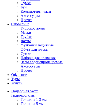
Сумки
Буи
Компьютеры, часы
Аксессуары
Прочее
Снорклинг
Гидрокостюмы
Маски
Трубки
Ласты
Футболки защитные
Обувь для пляжа
Сумки
Наборы для плавания
Часы водонепронецаемые
Аксессуары
Прочее
Обучение
Туры
Услуги
Подводная охота
Гидрокостюмы
Толщина 1-3 мм
Толщина 5 мм