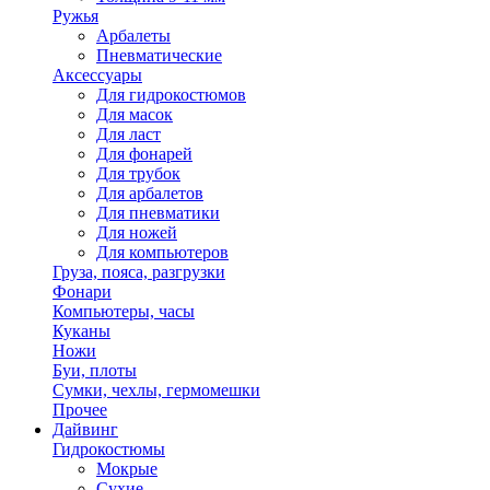
Ружья
Арбалеты
Пневматические
Аксессуары
Для гидрокостюмов
Для масок
Для ласт
Для фонарей
Для трубок
Для арбалетов
Для пневматики
Для ножей
Для компьютеров
Груза, пояса, разгрузки
Фонари
Компьютеры, часы
Куканы
Ножи
Буи, плоты
Сумки, чехлы, гермомешки
Прочее
Дайвинг
Гидрокостюмы
Мокрые
Сухие