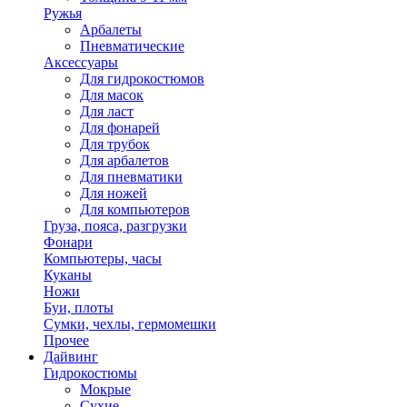
Ружья
Арбалеты
Пневматические
Аксессуары
Для гидрокостюмов
Для масок
Для ласт
Для фонарей
Для трубок
Для арбалетов
Для пневматики
Для ножей
Для компьютеров
Груза, пояса, разгрузки
Фонари
Компьютеры, часы
Куканы
Ножи
Буи, плоты
Сумки, чехлы, гермомешки
Прочее
Дайвинг
Гидрокостюмы
Мокрые
Сухие