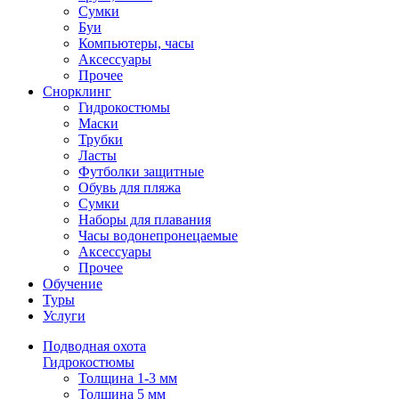
Сумки
Буи
Компьютеры, часы
Аксессуары
Прочее
Снорклинг
Гидрокостюмы
Маски
Трубки
Ласты
Футболки защитные
Обувь для пляжа
Сумки
Наборы для плавания
Часы водонепронецаемые
Аксессуары
Прочее
Обучение
Туры
Услуги
Подводная охота
Гидрокостюмы
Толщина 1-3 мм
Толщина 5 мм