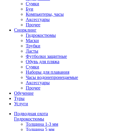
Сумки
Буи
Компьютеры, часы
Аксессуары
Прочее
Снорклинг
Гидрокостюмы
Маски
Трубки
Ласты
Футболки защитные
Обувь для пляжа
Сумки
Наборы для плавания
Часы водонепронецаемые
Аксессуары
Прочее
Обучение
Туры
Услуги
Подводная охота
Гидрокостюмы
Толщина 1-3 мм
Толщина 5 мм