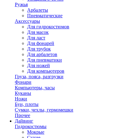
Ружья
Арбалеты
Пневматические
Аксессуары
Для гидрокостюмов
Для масок
Для ласт
Для фонарей
Для трубок
Для арбалетов
Для пневматики
Для ножей
Для компьютеров
Груза, пояса, разгрузки
Фонари
Компьютеры, часы
Куканы
Ножи
Буи, плоты
Сумки, чехлы, гермомешки
Прочее
Дайвинг
Гидрокостюмы
Мокрые
Сухие