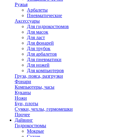
Ружья
Арбалеты
Пневматические
Аксессуары
Для гидрокостюмов
Для масок
Для ласт
Для фонарей
Для трубок
Для арбалетов
Для пневматики
Для ножей
Для компьютеров
Груза, пояса, разгрузки
Фонари
Компьютеры, часы
Куканы
Ножи
Буи, плоты
Сумки, чехлы, гермомешки
Прочее
Дайвинг
Гидрокостюмы
Мокрые
Сухие