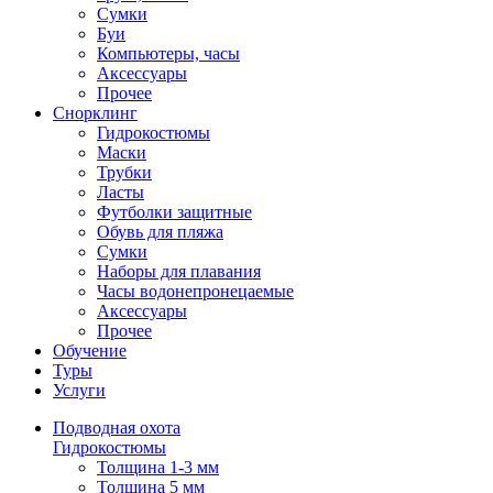
Сумки
Буи
Компьютеры, часы
Аксессуары
Прочее
Снорклинг
Гидрокостюмы
Маски
Трубки
Ласты
Футболки защитные
Обувь для пляжа
Сумки
Наборы для плавания
Часы водонепронецаемые
Аксессуары
Прочее
Обучение
Туры
Услуги
Подводная охота
Гидрокостюмы
Толщина 1-3 мм
Толщина 5 мм