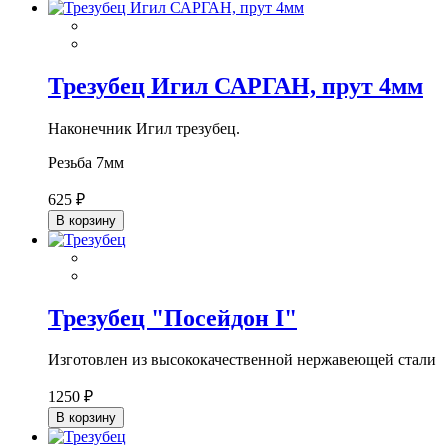
Трезубец Игил САРГАН, прут 4мм
Наконечник Игил трезубец.
Резьба 7мм
625 ₽
В корзину
Трезубец "Посейдон I"
Изготовлен из высококачественной нержавеющей стали
1250 ₽
В корзину