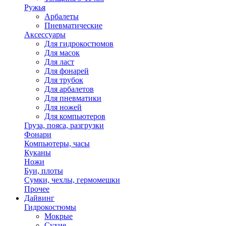
Ружья
Арбалеты
Пневматические
Аксессуары
Для гидрокостюмов
Для масок
Для ласт
Для фонарей
Для трубок
Для арбалетов
Для пневматики
Для ножей
Для компьютеров
Груза, пояса, разгрузки
Фонари
Компьютеры, часы
Куканы
Ножи
Буи, плоты
Сумки, чехлы, гермомешки
Прочее
Дайвинг
Гидрокостюмы
Мокрые
Сухие