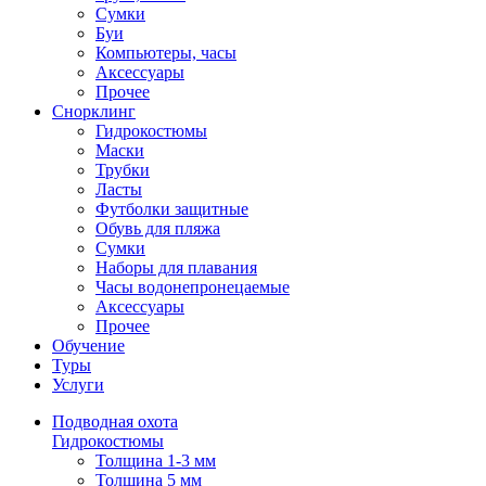
Сумки
Буи
Компьютеры, часы
Аксессуары
Прочее
Снорклинг
Гидрокостюмы
Маски
Трубки
Ласты
Футболки защитные
Обувь для пляжа
Сумки
Наборы для плавания
Часы водонепронецаемые
Аксессуары
Прочее
Обучение
Туры
Услуги
Подводная охота
Гидрокостюмы
Толщина 1-3 мм
Толщина 5 мм