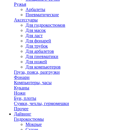
Ружья
Арбалеты
Пневматические
Аксессуары
Для гидрокостюмов
Для масок
Для ласт
Для фонарей
Для трубок
Для арбалетов
Для пневматики
Для ножей
Для компьютеров
Груза, пояса, разгрузки
Фонари
Компьютеры, часы
Куканы
Ножи
Буи, плоты
Сумки, чехлы, гермомешки
Прочее
Дайвинг
Гидрокостюмы
Мокрые
Сухие