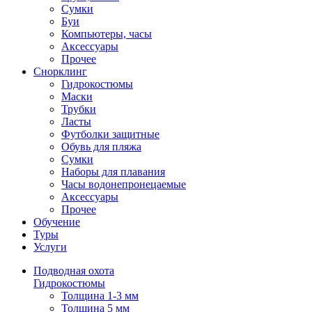
Сумки
Буи
Компьютеры, часы
Аксессуары
Прочее
Снорклинг
Гидрокостюмы
Маски
Трубки
Ласты
Футболки защитные
Обувь для пляжа
Сумки
Наборы для плавания
Часы водонепронецаемые
Аксессуары
Прочее
Обучение
Туры
Услуги
Подводная охота
Гидрокостюмы
Толщина 1-3 мм
Толщина 5 мм