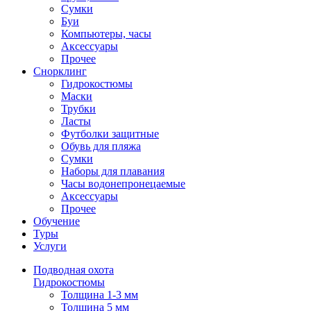
Сумки
Буи
Компьютеры, часы
Аксессуары
Прочее
Снорклинг
Гидрокостюмы
Маски
Трубки
Ласты
Футболки защитные
Обувь для пляжа
Сумки
Наборы для плавания
Часы водонепронецаемые
Аксессуары
Прочее
Обучение
Туры
Услуги
Подводная охота
Гидрокостюмы
Толщина 1-3 мм
Толщина 5 мм