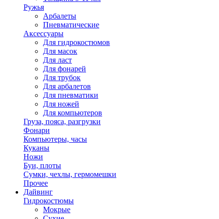
Ружья
Арбалеты
Пневматические
Аксессуары
Для гидрокостюмов
Для масок
Для ласт
Для фонарей
Для трубок
Для арбалетов
Для пневматики
Для ножей
Для компьютеров
Груза, пояса, разгрузки
Фонари
Компьютеры, часы
Куканы
Ножи
Буи, плоты
Сумки, чехлы, гермомешки
Прочее
Дайвинг
Гидрокостюмы
Мокрые
Сухие