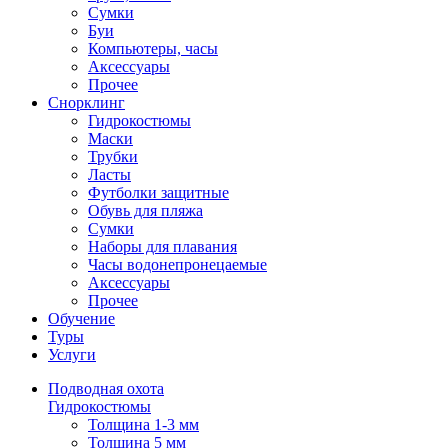
Сумки
Буи
Компьютеры, часы
Аксессуары
Прочее
Снорклинг
Гидрокостюмы
Маски
Трубки
Ласты
Футболки защитные
Обувь для пляжа
Сумки
Наборы для плавания
Часы водонепронецаемые
Аксессуары
Прочее
Обучение
Туры
Услуги
Подводная охота
Гидрокостюмы
Толщина 1-3 мм
Толщина 5 мм