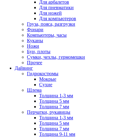
Для арбалетов
Для пневматики
Для ножей
Для компьютеров
Груза, пояса, разгрузки
Фонари
Компьютеры, часы
Куканы
Ножи
Буи, плоты
Сумки, чехлы, гермомешки
Прочее
Дайвинг
Гидрокостюмы
Мокрые
Сухие
Шлема
Толщина 1-3 мм
Толщина 5 мм
Толщина 7 мм
Перчатки, рукавицы
Толщина 1-3 мм
Толщина 5 мм
Толщина 7 мм
Толщина 9-11 мм