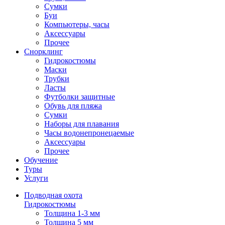
Сумки
Буи
Компьютеры, часы
Аксессуары
Прочее
Снорклинг
Гидрокостюмы
Маски
Трубки
Ласты
Футболки защитные
Обувь для пляжа
Сумки
Наборы для плавания
Часы водонепронецаемые
Аксессуары
Прочее
Обучение
Туры
Услуги
Подводная охота
Гидрокостюмы
Толщина 1-3 мм
Толщина 5 мм