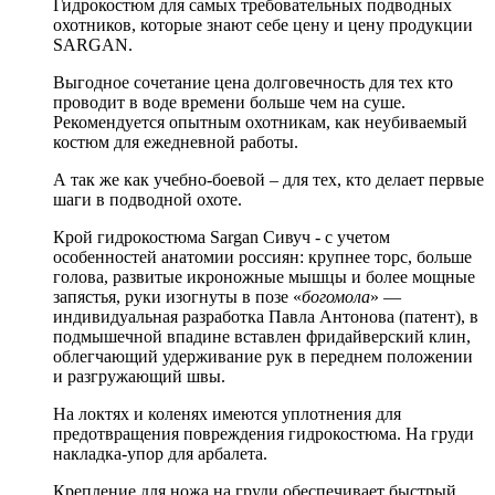
Гидрокостюм для самых требовательных подводных
охотников, которые знают себе цену и цену продукции
SARGAN.
Выгодное сочетание цена долговечность для тех кто
проводит в воде времени больше чем на суше.
Рекомендуется опытным охотникам, как неубиваемый
костюм для ежедневной работы.
А так же как учебно-боевой – для тех, кто делает первые
шаги в подводной охоте.
Крой гидрокостюма Sargan Сивуч - с учетом
особенностей анатомии россиян: крупнее торс, больше
голова, развитые икроножные мышцы и более мощные
запястья, руки изогнуты в позе «
богомола
» —
индивидуальная разработка Павла Антонова (патент), в
подмышечной впадине вставлен фридайверский клин,
облегчающий удерживание рук в переднем положении
и разгружающий швы.
На локтях и коленях имеются уплотнения для
предотвращения повреждения гидрокостюма. На груди
накладка-упор для арбалета.
Крепление для ножа на груди обеспечивает быстрый