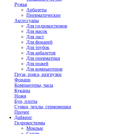
Ружья
Арбалеты
Пневматические
Аксессуары
Для гидрокостюмов
Для масок
Для ласт
Для фонарей
Для трубок
Для арбалетов
Для пневматики
Для ножей
Для компьютеров
Груза, пояса, разгрузки
Фонари
Компьютеры, часы
Куканы
Ножи
Буи, плоты
Сумки, чехлы, гермомешки
Прочее
Дайвинг
Гидрокостюмы
Мокрые
Сухие