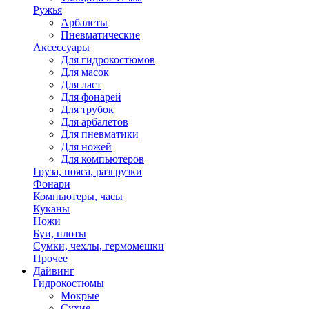
Ружья
Арбалеты
Пневматические
Аксессуары
Для гидрокостюмов
Для масок
Для ласт
Для фонарей
Для трубок
Для арбалетов
Для пневматики
Для ножей
Для компьютеров
Груза, пояса, разгрузки
Фонари
Компьютеры, часы
Куканы
Ножи
Буи, плоты
Сумки, чехлы, гермомешки
Прочее
Дайвинг
Гидрокостюмы
Мокрые
Сухие