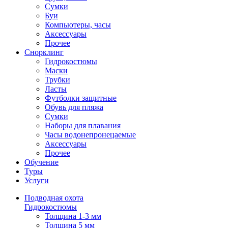
Сумки
Буи
Компьютеры, часы
Аксессуары
Прочее
Снорклинг
Гидрокостюмы
Маски
Трубки
Ласты
Футболки защитные
Обувь для пляжа
Сумки
Наборы для плавания
Часы водонепронецаемые
Аксессуары
Прочее
Обучение
Туры
Услуги
Подводная охота
Гидрокостюмы
Толщина 1-3 мм
Толщина 5 мм