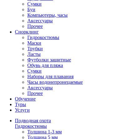
Сумки
Буи
Компьютеры, часы
Аксессуары
Прочее
Снорклинг
Гидрокостюмы
Маски
Трубки
Ласты
Футболки защитные
Обувь для пляжа
Сумки
Наборы для плавания
Часы водонепронецаемые
Аксессуары
Прочее
Обучение
Туры
Услуги
Подводная охота
Гидрокостюмы
Толщина 1-3 мм
Толщина 5 мм