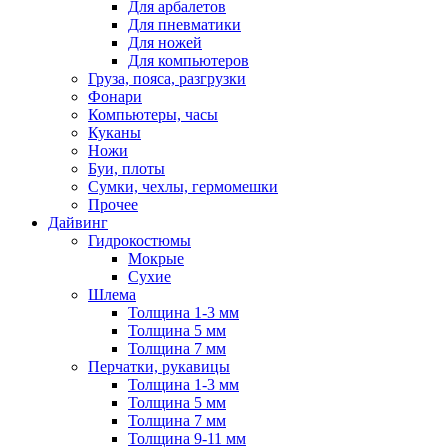
Для арбалетов
Для пневматики
Для ножей
Для компьютеров
Груза, пояса, разгрузки
Фонари
Компьютеры, часы
Куканы
Ножи
Буи, плоты
Сумки, чехлы, гермомешки
Прочее
Дайвинг
Гидрокостюмы
Мокрые
Сухие
Шлема
Толщина 1-3 мм
Толщина 5 мм
Толщина 7 мм
Перчатки, рукавицы
Толщина 1-3 мм
Толщина 5 мм
Толщина 7 мм
Толщина 9-11 мм