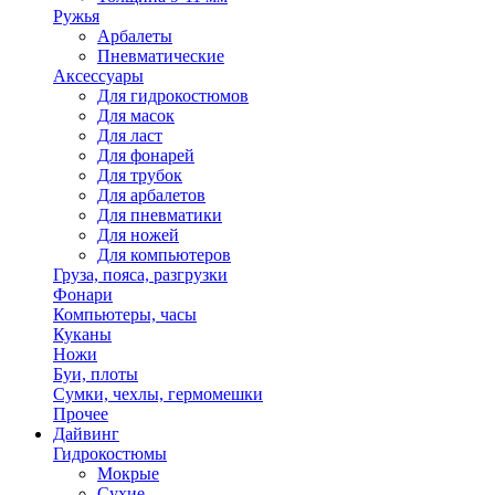
Ружья
Арбалеты
Пневматические
Аксессуары
Для гидрокостюмов
Для масок
Для ласт
Для фонарей
Для трубок
Для арбалетов
Для пневматики
Для ножей
Для компьютеров
Груза, пояса, разгрузки
Фонари
Компьютеры, часы
Куканы
Ножи
Буи, плоты
Сумки, чехлы, гермомешки
Прочее
Дайвинг
Гидрокостюмы
Мокрые
Сухие