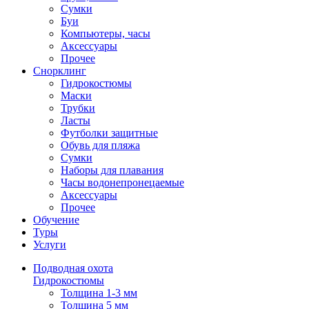
Сумки
Буи
Компьютеры, часы
Аксессуары
Прочее
Снорклинг
Гидрокостюмы
Маски
Трубки
Ласты
Футболки защитные
Обувь для пляжа
Сумки
Наборы для плавания
Часы водонепронецаемые
Аксессуары
Прочее
Обучение
Туры
Услуги
Подводная охота
Гидрокостюмы
Толщина 1-3 мм
Толщина 5 мм