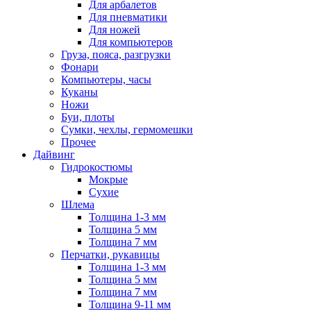
Для арбалетов
Для пневматики
Для ножей
Для компьютеров
Груза, пояса, разгрузки
Фонари
Компьютеры, часы
Куканы
Ножи
Буи, плоты
Сумки, чехлы, гермомешки
Прочее
Дайвинг
Гидрокостюмы
Мокрые
Сухие
Шлема
Толщина 1-3 мм
Толщина 5 мм
Толщина 7 мм
Перчатки, рукавицы
Толщина 1-3 мм
Толщина 5 мм
Толщина 7 мм
Толщина 9-11 мм