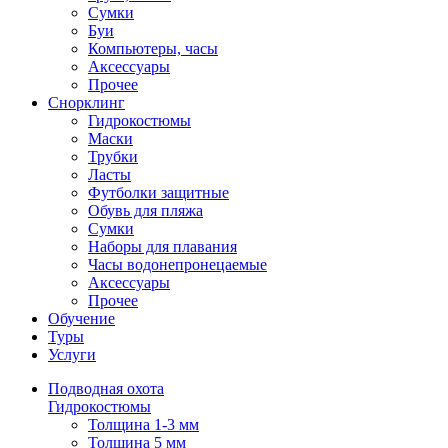
Сумки
Буи
Компьютеры, часы
Аксессуары
Прочее
Снорклинг
Гидрокостюмы
Маски
Трубки
Ласты
Футболки защитные
Обувь для пляжа
Сумки
Наборы для плавания
Часы водонепронецаемые
Аксессуары
Прочее
Обучение
Туры
Услуги
Подводная охота
Гидрокостюмы
Толщина 1-3 мм
Толщина 5 мм