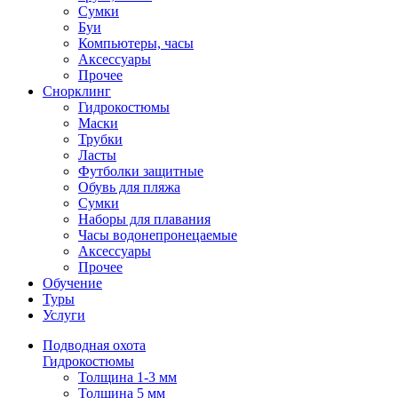
Сумки
Буи
Компьютеры, часы
Аксессуары
Прочее
Снорклинг
Гидрокостюмы
Маски
Трубки
Ласты
Футболки защитные
Обувь для пляжа
Сумки
Наборы для плавания
Часы водонепронецаемые
Аксессуары
Прочее
Обучение
Туры
Услуги
Подводная охота
Гидрокостюмы
Толщина 1-3 мм
Толщина 5 мм