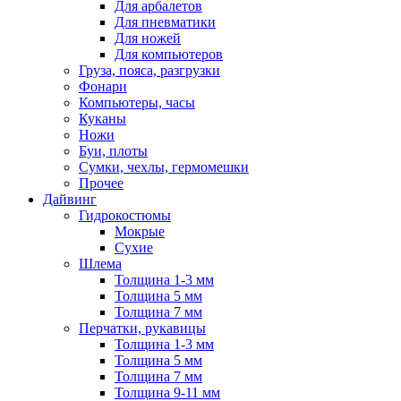
Для арбалетов
Для пневматики
Для ножей
Для компьютеров
Груза, пояса, разгрузки
Фонари
Компьютеры, часы
Куканы
Ножи
Буи, плоты
Сумки, чехлы, гермомешки
Прочее
Дайвинг
Гидрокостюмы
Мокрые
Сухие
Шлема
Толщина 1-3 мм
Толщина 5 мм
Толщина 7 мм
Перчатки, рукавицы
Толщина 1-3 мм
Толщина 5 мм
Толщина 7 мм
Толщина 9-11 мм