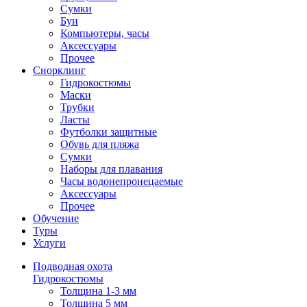
Сумки
Буи
Компьютеры, часы
Аксессуары
Прочее
Снорклинг
Гидрокостюмы
Маски
Трубки
Ласты
Футболки защитные
Обувь для пляжа
Сумки
Наборы для плавания
Часы водонепронецаемые
Аксессуары
Прочее
Обучение
Туры
Услуги
Подводная охота
Гидрокостюмы
Толщина 1-3 мм
Толщина 5 мм