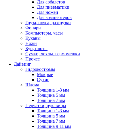
Для арбалетов
Для пневматики
Для ножей
Для компьютеров
Груза, пояса, разгрузки
Фонари
Компьютеры, часы
Куканы
Ножи
Буи, плоты
Сумки, чехлы, гермомешки
Прочее
Дайвинг
Гидрокостюмы
Мокрые
Сухие
Шлема
Толщина 1-3 мм
Толщина 5 мм
Толщина 7 мм
Перчатки, рукавицы
Толщина 1-3 мм
Толщина 5 мм
Толщина 7 мм
Толщина 9-11 мм